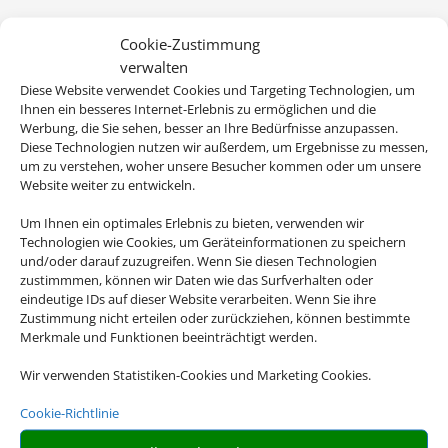
Cookie-Zustimmung
verwalten
Diese Website verwendet Cookies und Targeting Technologien, um
Ihnen ein besseres Internet-Erlebnis zu ermöglichen und die
Werbung, die Sie sehen, besser an Ihre Bedürfnisse anzupassen.
Diese Technologien nutzen wir außerdem, um Ergebnisse zu messen,
um zu verstehen, woher unsere Besucher kommen oder um unsere
Website weiter zu entwickeln.
Wir brauchen Ihre Einwilligung
Um Ihnen ein optimales Erlebnis zu bieten, verwenden wir
Technologien wie Cookies, um Geräteinformationen zu speichern
und/oder darauf zuzugreifen. Wenn Sie diesen Technologien
Um diesen Inhalt darzustellen, aktivieren Sie bitte die Cookies. Es
zustimmmen, können wir Daten wie das Surfverhalten oder
werden ggf. personenbezogene Daten verarbeitet.
eindeutige IDs auf dieser Website verarbeiten. Wenn Sie ihre
Zustimmung nicht erteilen oder zurückziehen, können bestimmte
Merkmale und Funktionen beeinträchtigt werden.
Cookies akzeptieren
Wir verwenden Statistiken-Cookies und Marketing Cookies.
Cookie-Richtlinie