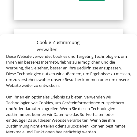
Cookie-Zustimmung
Reisemedizin
verwalten
Hier erhalten Sie kompetente
Diese Website verwendet Cookies und Targeting Technologien, um
Ihnen ein besseres Internet-Erlebnis zu ermöglichen und die
reisemedizinische Beratung für Ihr
Werbung, die Sie sehen, besser an Ihre Bedürfnisse anzupassen.
Ferienziel.
Zur Website
Diese Technologien nutzen wir außerdem, um Ergebnisse zu messen,
um zu verstehen, woher unsere Besucher kommen oder um unsere
Website weiter zu entwickeln.
Um Ihnen ein optimales Erlebnis zu bieten, verwenden wir
Technologien wie Cookies, um Geräteinformationen zu speichern
und/oder darauf zuzugreifen. Wenn Sie diesen Technologien
zustimmmen, können wir Daten wie das Surfverhalten oder
Auswärtiges Amt
eindeutige IDs auf dieser Website verarbeiten. Wenn Sie ihre
Zustimmung nicht erteilen oder zurückziehen, können bestimmte
Hier gibt´s Infos zu Ländern, Visa, Europa
Merkmale und Funktionen beeinträchtigt werden.
und einigem mehr